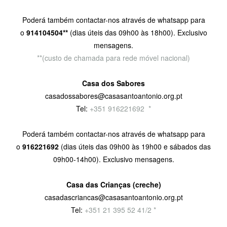
Poderá também contactar-nos através de whatsapp para
o
914104504**
(dias úteis das 09h00 às 18h00). Exclusivo
mensagens.
**(custo de chamada para rede móvel nacional)
Casa dos Sabores
casadossabores@casasantoantonio.org.pt
Tel:
+351 916221692
9
*
Poderá também contactar-nos através de whatsapp para
o
916221692
(dias úteis das 09h00 às 19h00 e sábados das
09h00-14h00). Exclusivo mensagens.
Casa das Crianças (creche)
casadascriancas@casasantoantonio.org.pt
Tel:
+351
21 395 52 41/2 *