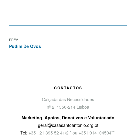
PREV
Pudim De Ovos
CONTACTOS
Calçada das Necessidades
nº 2, 1350-214 Lisboa
Marketing, Apoios, Donativos e Voluntariado
geral@casasantoantonio.org.pt
Tel:
+351
21 395 52 41/2 * ou +351 914104504**