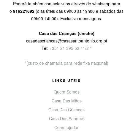
Poderá também contactar-nos através de whatsapp para
o
916221692
(dias úteis das 09h00 às 19h00 e sábados das
09h00-14h00). Exclusivo mensagens.
Casa das Crianças (creche)
casadascriancas@casasantoantonio.org.pt
Tel:
+351
21 395 52 41/2 *
*(custo de chamada para rede fixa nacional)
LINKS UTEIS
Quem Somos
Casa Das Mães
Casa Das Crianças
Casa Dos Sabores
Como ajudar