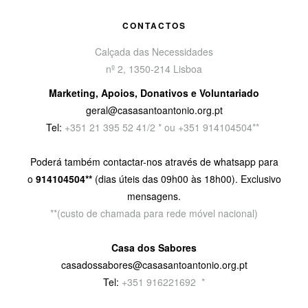
CONTACTOS
Calçada das Necessidades
nº 2, 1350-214 Lisboa
Marketing, Apoios, Donativos e Voluntariado
geral@casasantoantonio.org.pt
Tel:
+351
21 395 52 41/2 * ou +351 914104504**
Poderá também contactar-nos através de whatsapp para
o
914104504**
(dias úteis das 09h00 às 18h00). Exclusivo
mensagens.
**(custo de chamada para rede móvel nacional)
Casa dos Sabores
casadossabores@casasantoantonio.org.pt
Tel:
+351 916221692
9
*