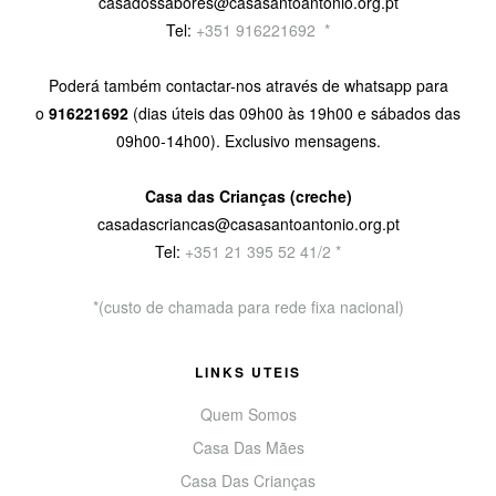
casadossabores@casasantoantonio.org.pt
Tel:
+351 916221692
9
*
Poderá também contactar-nos através de whatsapp para
o
916221692
(dias úteis das 09h00 às 19h00 e sábados das
09h00-14h00). Exclusivo mensagens.
Casa das Crianças (creche)
casadascriancas@casasantoantonio.org.pt
Tel:
+351
21 395 52 41/2 *
*(custo de chamada para rede fixa nacional)
LINKS UTEIS
Quem Somos
Casa Das Mães
Casa Das Crianças