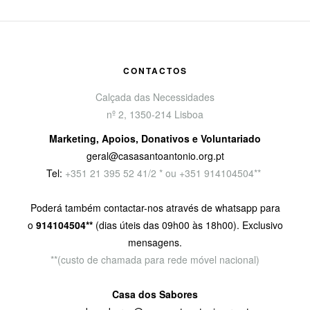
CONTACTOS
Calçada das Necessidades
nº 2, 1350-214 Lisboa
Marketing, Apoios, Donativos e Voluntariado
geral@casasantoantonio.org.pt
Tel:
+351
21 395 52 41/2 * ou +351 914104504**
Poderá também contactar-nos através de whatsapp para
o
914104504**
(dias úteis das 09h00 às 18h00). Exclusivo
mensagens.
**(custo de chamada para rede móvel nacional)
Casa dos Sabores