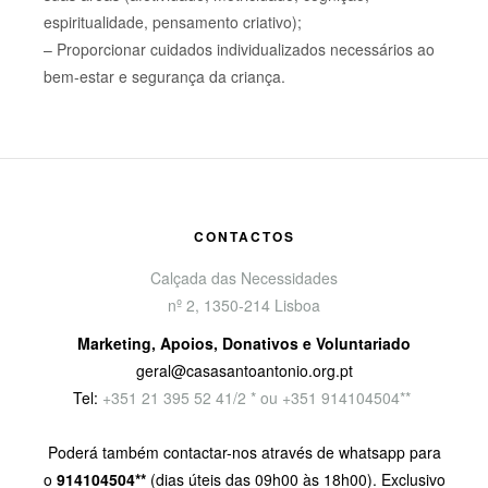
espiritualidade, pensamento criativo);
– Proporcionar cuidados individualizados necessários ao
bem-estar e segurança da criança.
CONTACTOS
Calçada das Necessidades
nº 2, 1350-214 Lisboa
Marketing, Apoios, Donativos e Voluntariado
geral@casasantoantonio.org.pt
Tel:
+351
21 395 52 41/2 * ou +351 914104504**
Poderá também contactar-nos através de whatsapp para
o
914104504**
(dias úteis das 09h00 às 18h00). Exclusivo