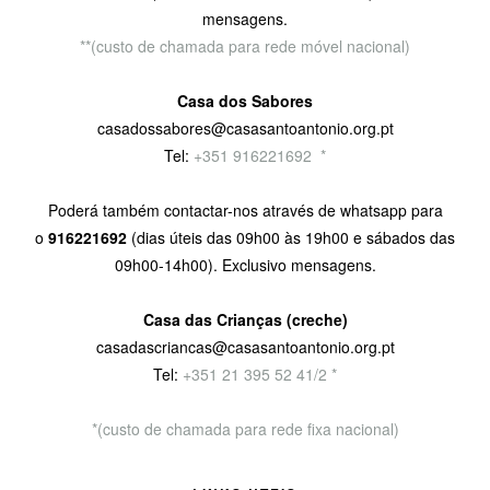
mensagens.
**(custo de chamada para rede móvel nacional)
Casa dos Sabores
casadossabores@casasantoantonio.org.pt
Tel:
+351 916221692
9
*
Poderá também contactar-nos através de whatsapp para
o
916221692
(dias úteis das 09h00 às 19h00 e sábados das
09h00-14h00). Exclusivo mensagens.
Casa das Crianças (creche)
casadascriancas@casasantoantonio.org.pt
Tel:
+351
21 395 52 41/2 *
*(custo de chamada para rede fixa nacional)