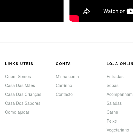
LINKS UTEIS
CONTA
LOJA ONLI
Quem Somos
Minha conta
Entradas
Casa Das Mães
Carrinho
Sopas
Casa Das Crianças
Contacto
Acompanham
Casa Dos Sabores
Saladas
Como ajudar
Carne
Peixe
Vegetariano