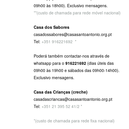
09h00 às 18h00). Exclusivo mensagens.
**(custo de chamada para rede móvel nacional)
Casa dos Sabores
casadossabores@casasantoantonio.org.pt
Tel:
+351 916221692
9
*
Poderá também contactar-nos através de
whatsapp para o
916221692
(dias úteis das
09h00 às 19h00 e sábados das 09h00-14h00).
Exclusivo mensagens.
Casa das Crianças (creche)
casadascriancas@casasantoantonio.org.pt
Tel:
+351
21 395 52 41/2 *
*(custo de chamada para rede fixa nacional)