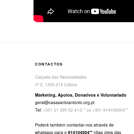
CONTACTOS
Calçada das Necessidades
nº 2, 1350-214 Lisboa
Marketing, Apoios, Donativos e Voluntariado
geral@casasantoantonio.org.pt
Tel:
+351
21 395 52 41/2 * ou +351 914104504**
Poderá também contactar-nos através de
whatsapp para o
914104504**
(dias úteis das