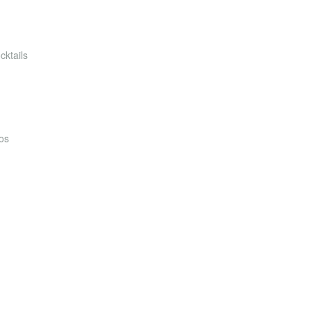
cktails
os