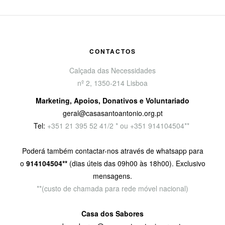
CONTACTOS
Calçada das Necessidades
nº 2, 1350-214 Lisboa
Marketing, Apoios, Donativos e Voluntariado
geral@casasantoantonio.org.pt
Tel:
+351
21 395 52 41/2 * ou +351 914104504**
Poderá também contactar-nos através de whatsapp para
o
914104504**
(dias úteis das 09h00 às 18h00). Exclusivo
mensagens.
**(custo de chamada para rede móvel nacional)
Casa dos Sabores