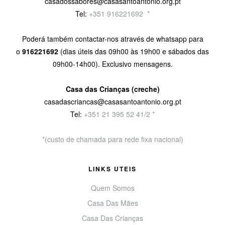
casadossabores@casasantoantonio.org.pt
Tel:
+351 916221692
9
*
Poderá também contactar-nos através de whatsapp para
o
916221692
(dias úteis das 09h00 às 19h00 e sábados das
09h00-14h00). Exclusivo mensagens.
Casa das Crianças (creche)
casadascriancas@casasantoantonio.org.pt
Tel:
+351
21 395 52 41/2 *
*(custo de chamada para rede fixa nacional)
LINKS UTEIS
Quem Somos
Casa Das Mães
Casa Das Crianças