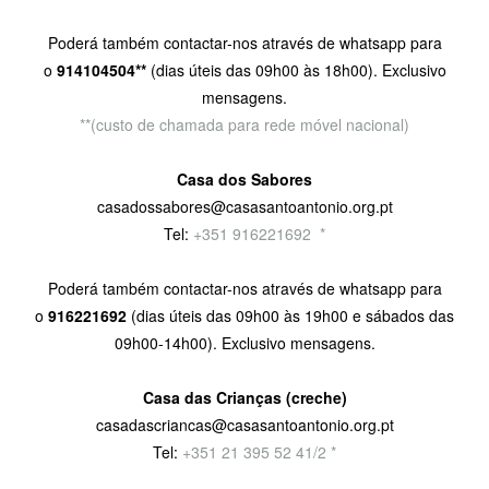
Poderá também contactar-nos através de whatsapp para
o
914104504**
(dias úteis das 09h00 às 18h00). Exclusivo
mensagens.
**(custo de chamada para rede móvel nacional)
Casa dos Sabores
casadossabores@casasantoantonio.org.pt
Tel:
+351 916221692
9
*
Poderá também contactar-nos através de whatsapp para
o
916221692
(dias úteis das 09h00 às 19h00 e sábados das
09h00-14h00). Exclusivo mensagens.
Casa das Crianças (creche)
casadascriancas@casasantoantonio.org.pt
Tel:
+351
21 395 52 41/2 *