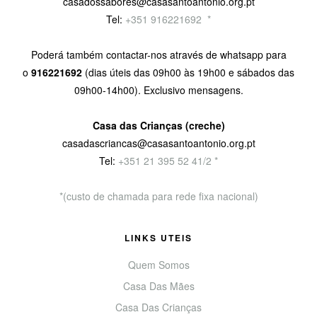
casadossabores@casasantoantonio.org.pt
Tel:
+351 916221692
9
*
Poderá também contactar-nos através de whatsapp para
o
916221692
(dias úteis das 09h00 às 19h00 e sábados das
09h00-14h00). Exclusivo mensagens.
Casa das Crianças (creche)
casadascriancas@casasantoantonio.org.pt
Tel:
+351
21 395 52 41/2 *
*(custo de chamada para rede fixa nacional)
LINKS UTEIS
Quem Somos
Casa Das Mães
Casa Das Crianças