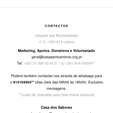
CONTACTOS
Calçada das Necessidades
nº 2, 1350-214 Lisboa
Marketing, Apoios, Donativos e Voluntariado
geral@casasantoantonio.org.pt
Tel:
+351
21 395 52 41/2 * ou +351 914104504**
Poderá também contactar-nos através de whatsapp para
o
914104504**
(dias úteis das 09h00 às 18h00). Exclusivo
mensagens.
**(custo de chamada para rede móvel nacional)
Casa dos Sabores