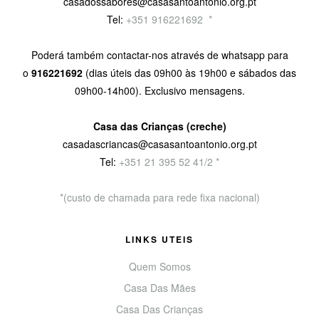
casadossabores@casasantoantonio.org.pt
Tel:
+351 916221692
9
*
Poderá também contactar-nos através de whatsapp para
o
916221692
(dias úteis das 09h00 às 19h00 e sábados das
09h00-14h00). Exclusivo mensagens.
Casa das Crianças (creche)
casadascriancas@casasantoantonio.org.pt
Tel:
+351
21 395 52 41/2 *
*(custo de chamada para rede fixa nacional)
LINKS UTEIS
Quem Somos
Casa Das Mães
Casa Das Crianças