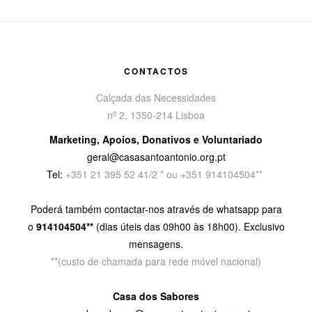
CONTACTOS
Calçada das Necessidades
nº 2, 1350-214 Lisboa
Marketing, Apoios, Donativos e Voluntariado
geral@casasantoantonio.org.pt
Tel:
+351
21 395 52 41/2 * ou +351 914104504**
Poderá também contactar-nos através de whatsapp para
o
914104504**
(dias úteis das 09h00 às 18h00). Exclusivo
mensagens.
**(custo de chamada para rede móvel nacional)
Casa dos Sabores