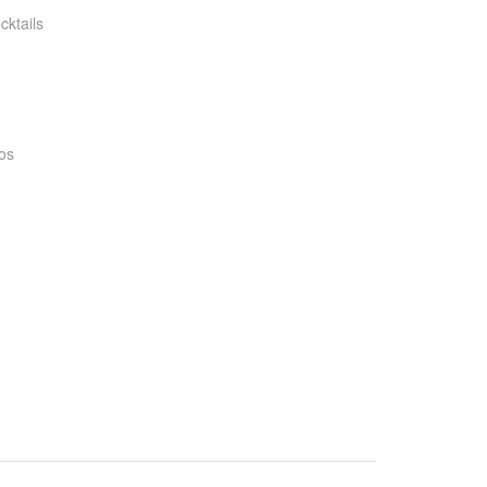
cktails
os