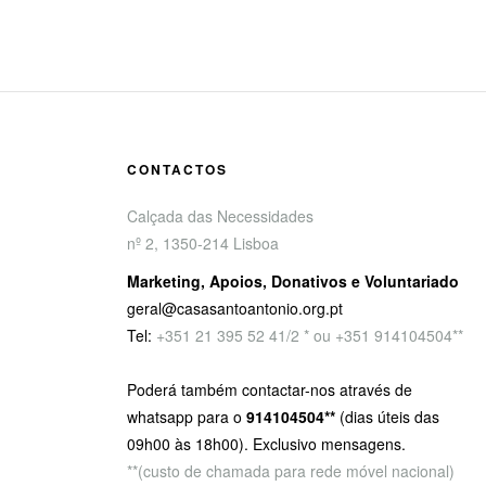
CONTACTOS
Calçada das Necessidades
nº 2, 1350-214 Lisboa
Marketing, Apoios, Donativos e Voluntariado
geral@casasantoantonio.org.pt
Tel:
+351
21 395 52 41/2 * ou +351 914104504**
Poderá também contactar-nos através de
whatsapp para o
914104504**
(dias úteis das
09h00 às 18h00). Exclusivo mensagens.
**(custo de chamada para rede móvel nacional)