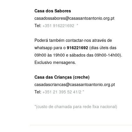
Casa dos Sabores
casadossabores@casasantoantonio.org.pt
Tel:
+351 916221692
9
*
Poderá também contactar-nos através de
whatsapp para o
916221692
(dias úteis das
09h00 às 19h00 e sábados das 09h00-14h00).
Exclusivo mensagens.
Casa das Crianças (creche)
casadascriancas@casasantoantonio.org.pt
Tel:
+351
21 395 52 41/2 *
*(custo de chamada para rede fixa nacional)