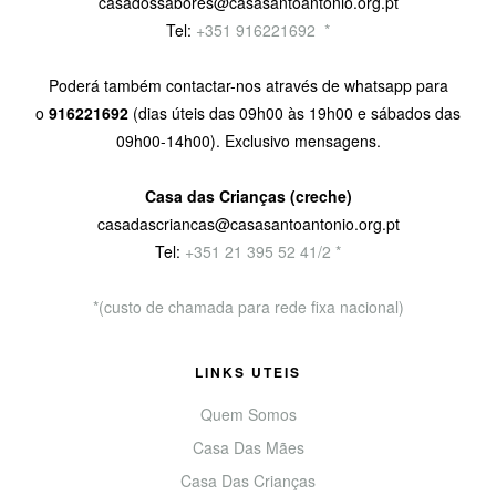
casadossabores@casasantoantonio.org.pt
Tel:
+351 916221692
9
*
Poderá também contactar-nos através de whatsapp para
o
916221692
(dias úteis das 09h00 às 19h00 e sábados das
09h00-14h00). Exclusivo mensagens.
Casa das Crianças (creche)
casadascriancas@casasantoantonio.org.pt
Tel:
+351
21 395 52 41/2 *
*(custo de chamada para rede fixa nacional)
LINKS UTEIS
Quem Somos
Casa Das Mães
Casa Das Crianças