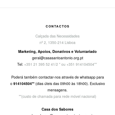
CONTACTOS
Calçada das Necessidades
nº 2, 1350-214 Lisboa
Marketing, Apoios, Donativos e Voluntariado
geral@casasantoantonio.org.pt
Tel:
+351
21 395 52 41/2 * ou +351 914104504**
Poderá também contactar-nos através de whatsapp para
o
914104504**
(dias úteis das 09h00 às 18h00). Exclusivo
mensagens.
**(custo de chamada para rede móvel nacional)
Casa dos Sabores