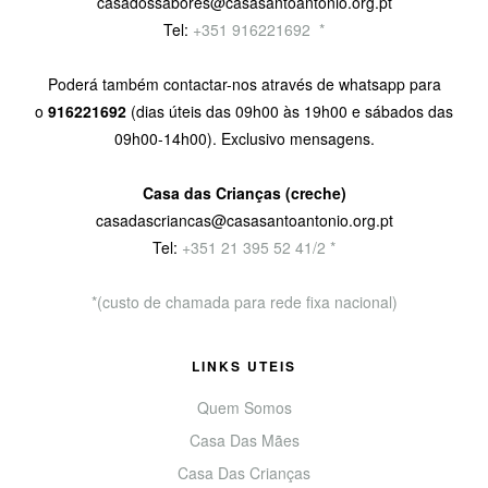
casadossabores@casasantoantonio.org.pt
Tel:
+351 916221692
9
*
Poderá também contactar-nos através de whatsapp para
o
916221692
(dias úteis das 09h00 às 19h00 e sábados das
09h00-14h00). Exclusivo mensagens.
Casa das Crianças (creche)
casadascriancas@casasantoantonio.org.pt
Tel:
+351
21 395 52 41/2 *
*(custo de chamada para rede fixa nacional)
LINKS UTEIS
Quem Somos
Casa Das Mães
Casa Das Crianças