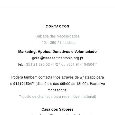
CONTACTOS
Calçada das Necessidades
nº 2, 1350-214 Lisboa
Marketing, Apoios, Donativos e Voluntariado
geral@casasantoantonio.org.pt
Tel:
+351
21 395 52 41/2 * ou +351 914104504**
Poderá também contactar-nos através de whatsapp para
o
914104504**
(dias úteis das 09h00 às 18h00). Exclusivo
mensagens.
**(custo de chamada para rede móvel nacional)
Casa dos Sabores