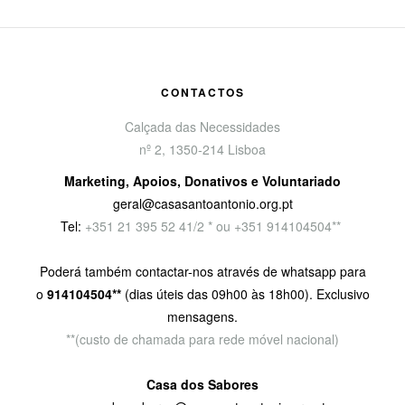
CONTACTOS
Calçada das Necessidades
nº 2, 1350-214 Lisboa
Marketing, Apoios, Donativos e Voluntariado
geral@casasantoantonio.org.pt
Tel:
+351
21 395 52 41/2 * ou +351 914104504**
Poderá também contactar-nos através de whatsapp para
o
914104504**
(dias úteis das 09h00 às 18h00). Exclusivo
mensagens.
**(custo de chamada para rede móvel nacional)
Casa dos Sabores