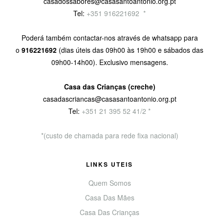
casadossabores@casasantoantonio.org.pt
Tel:
+351 916221692
9
*
Poderá também contactar-nos através de whatsapp para
o
916221692
(dias úteis das 09h00 às 19h00 e sábados das
09h00-14h00). Exclusivo mensagens.
Casa das Crianças (creche)
casadascriancas@casasantoantonio.org.pt
Tel:
+351
21 395 52 41/2 *
*(custo de chamada para rede fixa nacional)
LINKS UTEIS
Quem Somos
Casa Das Mães
Casa Das Crianças