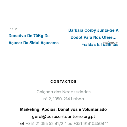
Bárbara Corby Junta-Se À
PREV
Donativo De 70Kg De
Dodot Para Nos Oferecer
Açúcar Da Sidul Açúcares
Fraldas E Toalhitas
PRÓXIMO
CONTACTOS
Calçada das Necessidades
nº 2, 1350-214 Lisboa
Marketing, Apoios, Donativos e Voluntariado
geral@casasantoantonio.org.pt
Tel:
+351
21 395 52 41/2 * ou +351 914104504**