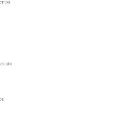
entos
cktails
os