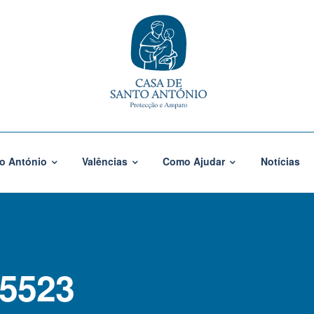
o António
Valências
Como Ajudar
Notícias
5523