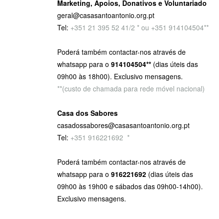
Marketing, Apoios, Donativos e Voluntariado
geral@casasantoantonio.org.pt
Tel:
+351
21 395 52 41/2 * ou +351 914104504**
Poderá também contactar-nos através de
whatsapp para o
914104504**
(dias úteis das
09h00 às 18h00). Exclusivo mensagens.
**(custo de chamada para rede móvel nacional)
Casa dos Sabores
casadossabores@casasantoantonio.org.pt
Tel:
+351 916221692
9
*
Poderá também contactar-nos através de
whatsapp para o
916221692
(dias úteis das
09h00 às 19h00 e sábados das 09h00-14h00).
Exclusivo mensagens.