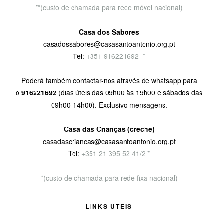
**(custo de chamada para rede móvel nacional)
Casa dos Sabores
casadossabores@casasantoantonio.org.pt
Tel:
+351 916221692
9
*
Poderá também contactar-nos através de whatsapp para
o
916221692
(dias úteis das 09h00 às 19h00 e sábados das
09h00-14h00). Exclusivo mensagens.
Casa das Crianças (creche)
casadascriancas@casasantoantonio.org.pt
Tel:
+351
21 395 52 41/2 *
*(custo de chamada para rede fixa nacional)
LINKS UTEIS