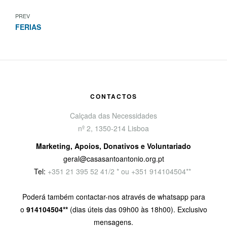
PREV
FERIAS
CONTACTOS
Calçada das Necessidades
nº 2, 1350-214 Lisboa
Marketing, Apoios, Donativos e Voluntariado
geral@casasantoantonio.org.pt
Tel:
+351
21 395 52 41/2 * ou +351 914104504**
Poderá também contactar-nos através de whatsapp para
o
914104504**
(dias úteis das 09h00 às 18h00). Exclusivo
mensagens.