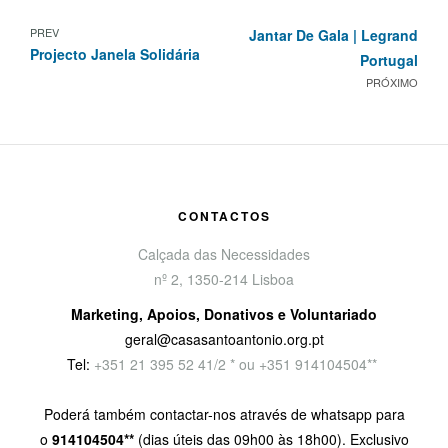
PREV
Jantar De Gala | Legrand
Projecto Janela Solidária
Portugal
PRÓXIMO
CONTACTOS
Calçada das Necessidades
nº 2, 1350-214 Lisboa
Marketing, Apoios, Donativos e Voluntariado
geral@casasantoantonio.org.pt
Tel:
+351
21 395 52 41/2 * ou +351 914104504**
Poderá também contactar-nos através de whatsapp para
o
914104504**
(dias úteis das 09h00 às 18h00). Exclusivo