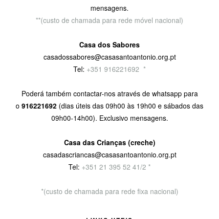
mensagens.
**(custo de chamada para rede móvel nacional)
Casa dos Sabores
casadossabores@casasantoantonio.org.pt
Tel:
+351 916221692
9
*
Poderá também contactar-nos através de whatsapp para
o
916221692
(dias úteis das 09h00 às 19h00 e sábados das
09h00-14h00). Exclusivo mensagens.
Casa das Crianças (creche)
casadascriancas@casasantoantonio.org.pt
Tel:
+351
21 395 52 41/2 *
*(custo de chamada para rede fixa nacional)