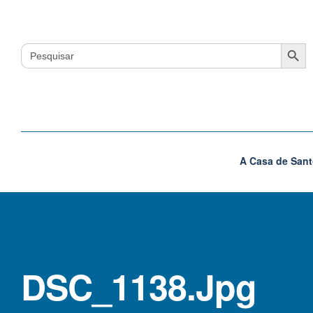
Search Button
Search
for:
A Casa de Sant
DSC_1138.jpg