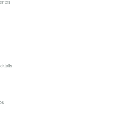
entos
cktails
os