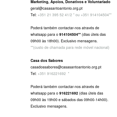
Marketing, Apoios, Donativos e Voluntariado
geral@casasantoantonio.org.pt
Tel:
+351
21 395 52 41/2 * ou +351 914104504**
Poderá também contactar-nos através de
whatsapp para o
914104504**
(dias úteis das
09h00 às 18h00). Exclusivo mensagens.
**(custo de chamada para rede móvel nacional)
Casa dos Sabores
casadossabores@casasantoantonio.org.pt
Tel:
+351 916221692
9
*
Poderá também contactar-nos através de
whatsapp para o
916221692
(dias úteis das
09h00 às 19h00 e sábados das 09h00-14h00).
Exclusivo mensagens.