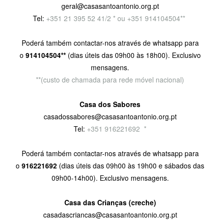
geral@casasantoantonio.org.pt
Tel:
+351
21 395 52 41/2 * ou +351 914104504**
Poderá também contactar-nos através de whatsapp para
o
914104504**
(dias úteis das 09h00 às 18h00). Exclusivo
mensagens.
**(custo de chamada para rede móvel nacional)
Casa dos Sabores
casadossabores@casasantoantonio.org.pt
Tel:
+351 916221692
9
*
Poderá também contactar-nos através de whatsapp para
o
916221692
(dias úteis das 09h00 às 19h00 e sábados das
09h00-14h00). Exclusivo mensagens.
Casa das Crianças (creche)
casadascriancas@casasantoantonio.org.pt