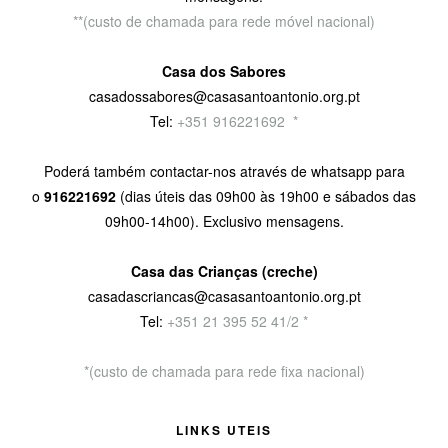
**(custo de chamada para rede móvel nacional)
Casa dos Sabores
casadossabores@casasantoantonio.org.pt
Tel:
+351 916221692
9
*
Poderá também contactar-nos através de whatsapp para
o
916221692
(dias úteis das 09h00 às 19h00 e sábados das
09h00-14h00). Exclusivo mensagens.
Casa das Crianças (creche)
casadascriancas@casasantoantonio.org.pt
Tel:
+351
21 395 52 41/2 *
*(custo de chamada para rede fixa nacional)
LINKS UTEIS