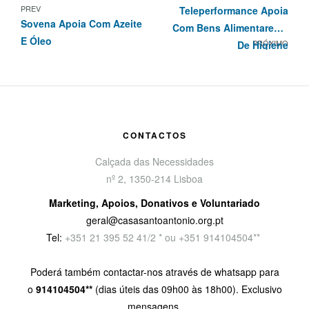
PREV
Teleperformance Apoia
Sovena Apoia Com Azeite
Com Bens Alimentares E
E Óleo
PRÓXIMO
De Higiene
CONTACTOS
Calçada das Necessidades
nº 2, 1350-214 Lisboa
Marketing, Apoios, Donativos e Voluntariado
geral@casasantoantonio.org.pt
Tel:
+351
21 395 52 41/2 * ou +351 914104504**
Poderá também contactar-nos através de whatsapp para
o
914104504**
(dias úteis das 09h00 às 18h00). Exclusivo
mensagens.