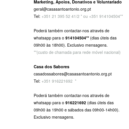
Marketing, Apoios, Donativos e Voluntariado
geral@casasantoantonio.org.pt
Tel:
+351
21 395 52 41/2 * ou +351 914104504**
Poderá também contactar-nos através de
whatsapp para o
914104504**
(dias úteis das
09h00 às 18h00). Exclusivo mensagens.
**(custo de chamada para rede móvel nacional)
Casa dos Sabores
casadossabores@casasantoantonio.org.pt
Tel:
+351 916221692
9
*
Poderá também contactar-nos através de
whatsapp para o
916221692
(dias úteis das
09h00 às 19h00 e sábados das 09h00-14h00).
Exclusivo mensagens.