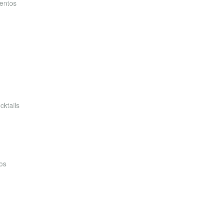
entos
cktails
os