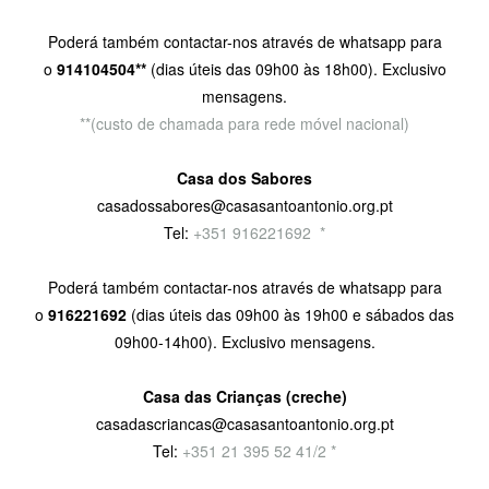
Poderá também contactar-nos através de whatsapp para
o
914104504**
(dias úteis das 09h00 às 18h00). Exclusivo
mensagens.
**(custo de chamada para rede móvel nacional)
Casa dos Sabores
casadossabores@casasantoantonio.org.pt
Tel:
+351 916221692
9
*
Poderá também contactar-nos através de whatsapp para
o
916221692
(dias úteis das 09h00 às 19h00 e sábados das
09h00-14h00). Exclusivo mensagens.
Casa das Crianças (creche)
casadascriancas@casasantoantonio.org.pt
Tel:
+351
21 395 52 41/2 *