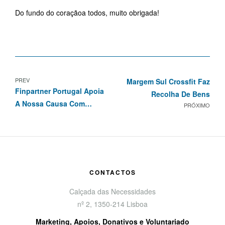
Do fundo do coraçãoa todos, muito obrigada!
PREV
Margem Sul Crossfit Faz
Finpartner Portugal Apoia
Recolha De Bens
A Nossa Causa Com
PRÓXIMO
Iguarias Da Casa Dos
Sabores Para Oferecer
Aos Colaboradores
CONTACTOS
Calçada das Necessidades
nº 2, 1350-214 Lisboa
Marketing, Apoios, Donativos e Voluntariado