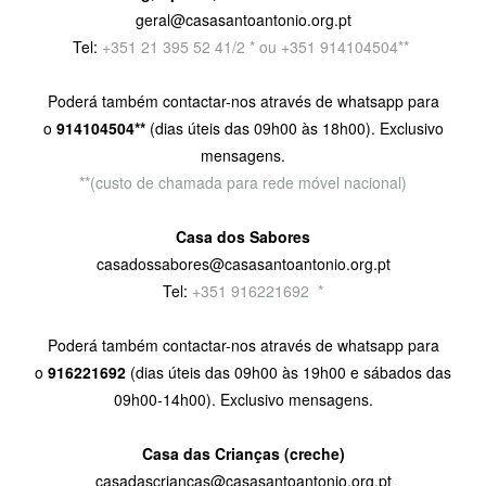
geral@casasantoantonio.org.pt
Tel:
+351
21 395 52 41/2 * ou +351 914104504**
Poderá também contactar-nos através de whatsapp para
o
914104504**
(dias úteis das 09h00 às 18h00). Exclusivo
mensagens.
**(custo de chamada para rede móvel nacional)
Casa dos Sabores
casadossabores@casasantoantonio.org.pt
Tel:
+351 916221692
9
*
Poderá também contactar-nos através de whatsapp para
o
916221692
(dias úteis das 09h00 às 19h00 e sábados das
09h00-14h00). Exclusivo mensagens.
Casa das Crianças (creche)
casadascriancas@casasantoantonio.org.pt