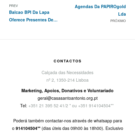
PREV
Agendas Da PAPIROgold
Balcao BPI Da Lapa
Lda
Oferece Presentes De
PRÓXIMO
Natal Às Nossas Crianças
CONTACTOS
Calçada das Necessidades
nº 2, 1350-214 Lisboa
Marketing, Apoios, Donativos e Voluntariado
geral@casasantoantonio.org.pt
Tel:
+351
21 395 52 41/2 * ou +351 914104504**
Poderá também contactar-nos através de whatsapp para
o
914104504**
(dias úteis das 09h00 às 18h00). Exclusivo