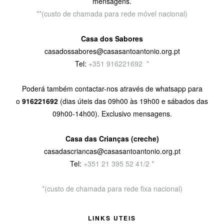
mensagens.
**(custo de chamada para rede móvel nacional)
Casa dos Sabores
casadossabores@casasantoantonio.org.pt
Tel:
+351 916221692
9
*
Poderá também contactar-nos através de whatsapp para
o
916221692
(dias úteis das 09h00 às 19h00 e sábados das
09h00-14h00). Exclusivo mensagens.
Casa das Crianças (creche)
casadascriancas@casasantoantonio.org.pt
Tel:
+351
21 395 52 41/2 *
*(custo de chamada para rede fixa nacional)
LINKS UTEIS