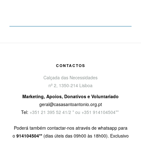
CONTACTOS
Calçada das Necessidades
nº 2, 1350-214 Lisboa
Marketing, Apoios, Donativos e Voluntariado
geral@casasantoantonio.org.pt
Tel:
+351
21 395 52 41/2 * ou +351 914104504**
Poderá também contactar-nos através de whatsapp para
o
914104504**
(dias úteis das 09h00 às 18h00). Exclusivo