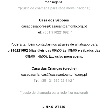
mensagens.
**(custo de chamada para rede móvel nacional)
Casa dos Sabores
casadossabores@casasantoantonio.org.pt
Tel:
+351 916221692
9
*
Poderá também contactar-nos através de whatsapp para
o
916221692
(dias úteis das 09h00 às 19h00 e sábados das
09h00-14h00). Exclusivo mensagens.
Casa das Crianças (creche)
casadascriancas@casasantoantonio.org.pt
Tel:
+351
21 395 52 41/2 *
*(custo de chamada para rede fixa nacional)
LINKS UTEIS