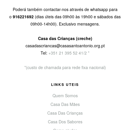
Poderá também contactar-nos através de whatsapp para
o
916221692
(dias úteis das 09h00 às 19h00 e sábados das
09h00-14h00). Exclusivo mensagens.
Casa das Crianças (creche)
casadascriancas@casasantoantonio.org.pt
Tel:
+351
21 395 52 41/2 *
*(custo de chamada para rede fixa nacional)
LINKS UTEIS
Quem Somos
Casa Das Mães
Casa Das Crianças
Casa Dos Sabores