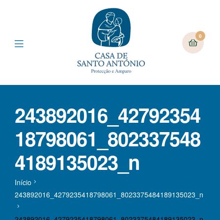
0
243892016_42792354
18798061_802337548
4189135023_n
Início
243892016_4279235418798061_8023375484189135023_n
243892016_4279235418798061_8023375484189135023_n