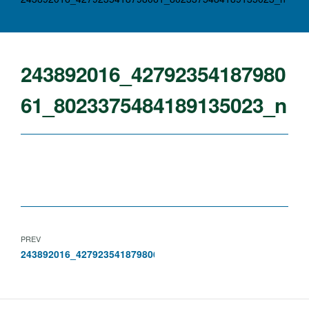
243892016_42792354187980
61_8023375484189135023_n
PREV
243892016_4279235418798061_8023375484189135023_n