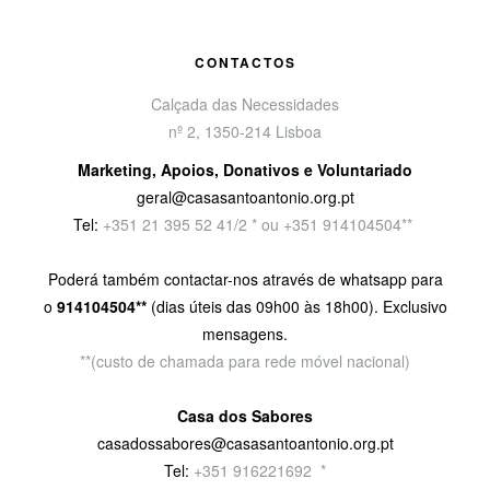
CONTACTOS
Calçada das Necessidades
nº 2, 1350-214 Lisboa
Marketing, Apoios, Donativos e Voluntariado
geral@casasantoantonio.org.pt
Tel:
+351
21 395 52 41/2 * ou +351 914104504**
Poderá também contactar-nos através de whatsapp para
o
914104504**
(dias úteis das 09h00 às 18h00). Exclusivo
mensagens.
**(custo de chamada para rede móvel nacional)
Casa dos Sabores
casadossabores@casasantoantonio.org.pt
Tel:
+351 916221692
9
*