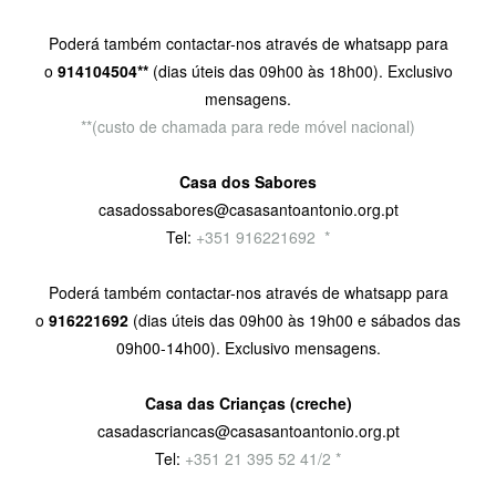
Poderá também contactar-nos através de whatsapp para
o
914104504**
(dias úteis das 09h00 às 18h00). Exclusivo
mensagens.
**(custo de chamada para rede móvel nacional)
Casa dos Sabores
casadossabores@casasantoantonio.org.pt
Tel:
+351 916221692
9
*
Poderá também contactar-nos através de whatsapp para
o
916221692
(dias úteis das 09h00 às 19h00 e sábados das
09h00-14h00). Exclusivo mensagens.
Casa das Crianças (creche)
casadascriancas@casasantoantonio.org.pt
Tel:
+351
21 395 52 41/2 *