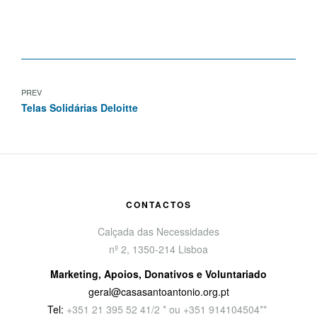
PREV
Telas Solidárias Deloitte
CONTACTOS
Calçada das Necessidades
nº 2, 1350-214 Lisboa
Marketing, Apoios, Donativos e Voluntariado
geral@casasantoantonio.org.pt
Tel:
+351
21 395 52 41/2 * ou +351 914104504**