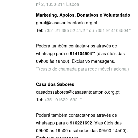
nº 2, 1350-214 Lisboa
Marketing, Apoios, Donativos e Voluntariado
geral@casasantoantonio.org.pt
Tel:
+351
21 395 52 41/2 * ou +351 914104504**
Poderá também contactar-nos através de
whatsapp para o
914104504**
(dias úteis das
09h00 às 18h00). Exclusivo mensagens.
**(custo de chamada para rede móvel nacional)
Casa dos Sabores
casadossabores@casasantoantonio.org.pt
Tel:
+351 916221692
9
*
Poderá também contactar-nos através de
whatsapp para o
916221692
(dias úteis das
09h00 às 19h00 e sábados das 09h00-14h00).