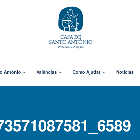
o António
Valências
Como Ajudar
Notícias
73571087581_6589