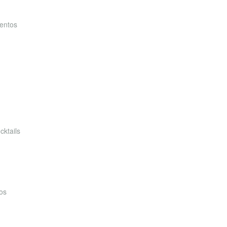
entos
cktails
os