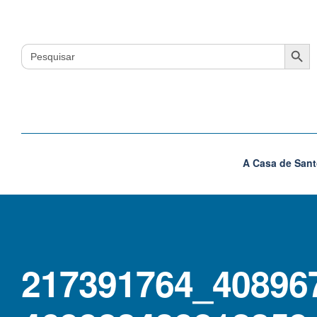
Search Button
Search
for:
A Casa de Sant
217391764_40896