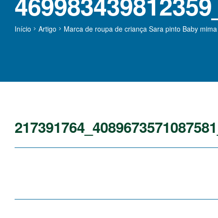
469983439812359
Início
Artigo
Marca de roupa de criança Sara pinto Baby mima
217391764_4089673571087581