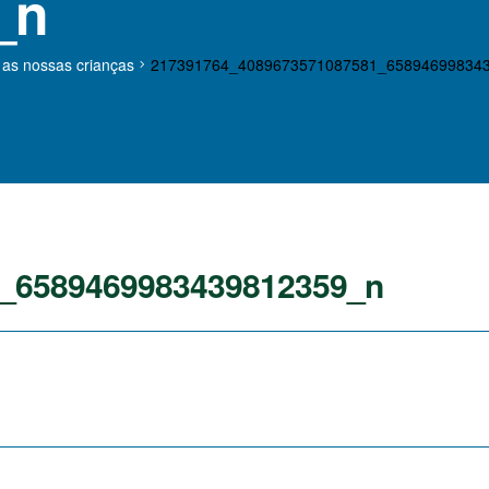
_n
 as nossas crianças
217391764_4089673571087581_65894699834
_6589469983439812359_n