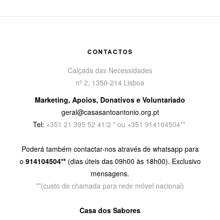
CONTACTOS
Calçada das Necessidades
nº 2, 1350-214 Lisboa
Marketing, Apoios, Donativos e Voluntariado
geral@casasantoantonio.org.pt
Tel:
+351
21 395 52 41/2 * ou +351 914104504**
Poderá também contactar-nos através de whatsapp para
o
914104504**
(dias úteis das 09h00 às 18h00). Exclusivo
mensagens.
**(custo de chamada para rede móvel nacional)
Casa dos Sabores