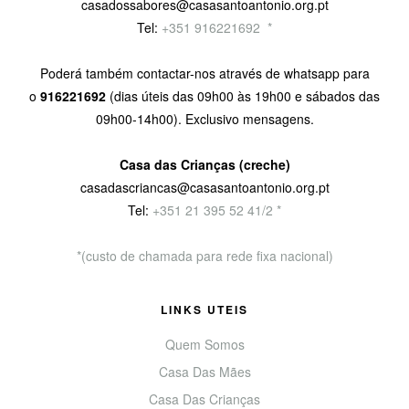
casadossabores@casasantoantonio.org.pt
Tel:
+351 916221692
9
*
Poderá também contactar-nos através de whatsapp para
o
916221692
(dias úteis das 09h00 às 19h00 e sábados das
09h00-14h00). Exclusivo mensagens.
Casa das Crianças (creche)
casadascriancas@casasantoantonio.org.pt
Tel:
+351
21 395 52 41/2 *
*(custo de chamada para rede fixa nacional)
LINKS UTEIS
Quem Somos
Casa Das Mães
Casa Das Crianças