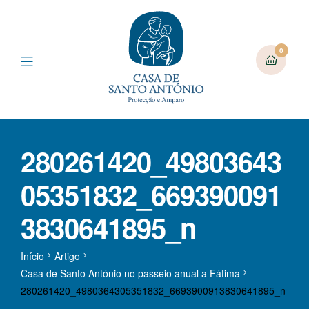
0
280261420_49803643
05351832_669390091
3830641895_n
Início
Artigo
Casa de Santo António no passeio anual a Fátima
280261420_4980364305351832_6693900913830641895_n