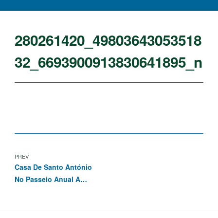
280261420_49803643053518
32_6693900913830641895_n
PREV
Casa De Santo António
No Passeio Anual A
Fátima