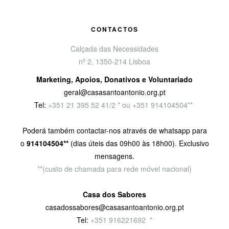
CONTACTOS
Calçada das Necessidades
nº 2, 1350-214 Lisboa
Marketing, Apoios, Donativos e Voluntariado
geral@casasantoantonio.org.pt
Tel:
+351
21 395 52 41/2 * ou +351 914104504**
Poderá também contactar-nos através de whatsapp para
o
914104504**
(dias úteis das 09h00 às 18h00). Exclusivo
mensagens.
**(custo de chamada para rede móvel nacional)
Casa dos Sabores
casadossabores@casasantoantonio.org.pt
Tel:
+351 916221692
9
*