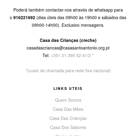
Poderá também contactar-nos através de whatsapp para
o
916221692
(dias úteis das 09h00 às 19h00 e sábados das
09h00-14h00). Exclusivo mensagens.
Casa das Crianças (creche)
casadascriancas@casasantoantonio.org.pt
Tel:
+351
21 395 52 41/2 *
*(custo de chamada para rede fixa nacional)
LINKS UTEIS
Quem Somos
Casa Das Mães
Casa Das Crianças
Casa Dos Sabores