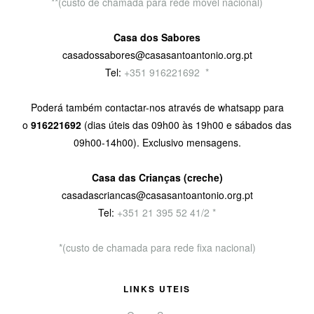
**(custo de chamada para rede móvel nacional)
Casa dos Sabores
casadossabores@casasantoantonio.org.pt
Tel:
+351 916221692
9
*
Poderá também contactar-nos através de whatsapp para
o
916221692
(dias úteis das 09h00 às 19h00 e sábados das
09h00-14h00). Exclusivo mensagens.
Casa das Crianças (creche)
casadascriancas@casasantoantonio.org.pt
Tel:
+351
21 395 52 41/2 *
*(custo de chamada para rede fixa nacional)
LINKS UTEIS