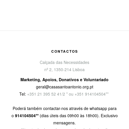
CONTACTOS
Calçada das Necessidades
nº 2, 1350-214 Lisboa
Marketing, Apoios, Donativos e Voluntariado
geral@casasantoantonio.org.pt
Tel:
+351
21 395 52 41/2 * ou +351 914104504**
Poderá também contactar-nos através de whatsapp para
o
914104504**
(dias úteis das 09h00 às 18h00). Exclusivo
mensagens.