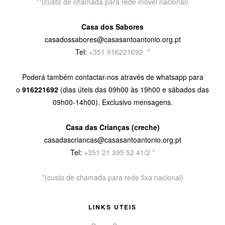
**(custo de chamada para rede móvel nacional)
Casa dos Sabores
casadossabores@casasantoantonio.org.pt
Tel:
+351 916221692
9
*
Poderá também contactar-nos através de whatsapp para
o
916221692
(dias úteis das 09h00 às 19h00 e sábados das
09h00-14h00). Exclusivo mensagens.
Casa das Crianças (creche)
casadascriancas@casasantoantonio.org.pt
Tel:
+351
21 395 52 41/2 *
*(custo de chamada para rede fixa nacional)
LINKS UTEIS