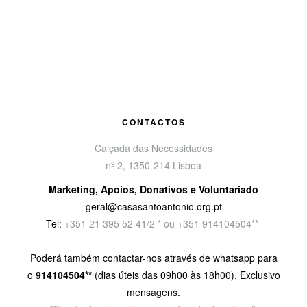
CONTACTOS
Calçada das Necessidades
nº 2, 1350-214 Lisboa
Marketing, Apoios, Donativos e Voluntariado
geral@casasantoantonio.org.pt
Tel:
+351
21 395 52 41/2 * ou +351 914104504**
Poderá também contactar-nos através de whatsapp para
o
914104504**
(dias úteis das 09h00 às 18h00). Exclusivo
mensagens.