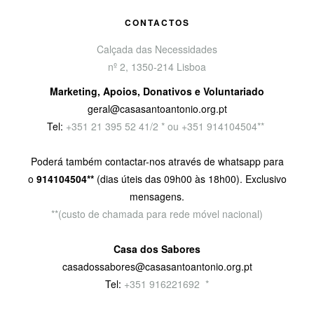
CONTACTOS
Calçada das Necessidades
nº 2, 1350-214 Lisboa
Marketing, Apoios, Donativos e Voluntariado
geral@casasantoantonio.org.pt
Tel:
+351
21 395 52 41/2 * ou +351 914104504**
Poderá também contactar-nos através de whatsapp para
o
914104504**
(dias úteis das 09h00 às 18h00). Exclusivo
mensagens.
**(custo de chamada para rede móvel nacional)
Casa dos Sabores
casadossabores@casasantoantonio.org.pt
Tel:
+351 916221692
9
*