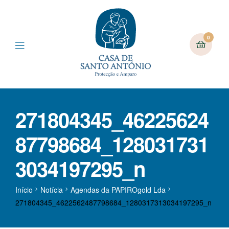
0
271804345_46225624
87798684_128031731
3034197295_n
Início
Notícia
Agendas da PAPIROgold Lda
271804345_4622562487798684_1280317313034197295_n