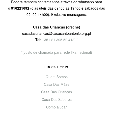
Poderá também contactar-nos através de whatsapp para
o
916221692
(dias úteis das 09h00 às 19h00 e sábados das
09h00-14h00). Exclusivo mensagens.
Casa das Crianças (creche)
casadascriancas@casasantoantonio.org.pt
Tel:
+351
21 395 52 41/2 *
*(custo de chamada para rede fixa nacional)
LINKS UTEIS
Quem Somos
Casa Das Mães
Casa Das Crianças
Casa Dos Sabores
Como ajudar