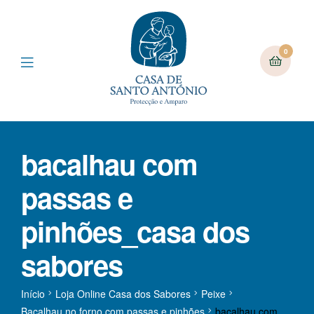
0
bacalhau com
passas e
pinhões_casa dos
sabores
Início
Loja Online Casa dos Sabores
Peixe
Bacalhau no forno com passas e pinhões
bacalhau com