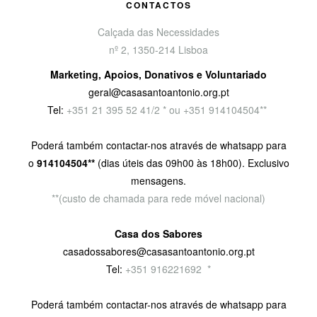
CONTACTOS
Calçada das Necessidades
nº 2, 1350-214 Lisboa
Marketing, Apoios, Donativos e Voluntariado
geral@casasantoantonio.org.pt
Tel:
+351
21 395 52 41/2 * ou +351 914104504**
Poderá também contactar-nos através de whatsapp para
o
914104504**
(dias úteis das 09h00 às 18h00). Exclusivo
mensagens.
**(custo de chamada para rede móvel nacional)
Casa dos Sabores
casadossabores@casasantoantonio.org.pt
Tel:
+351 916221692
9
*
Poderá também contactar-nos através de whatsapp para