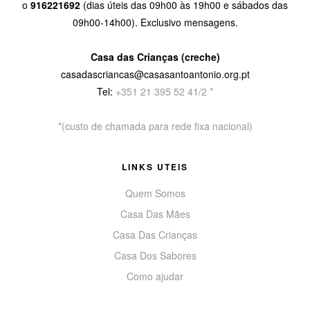
o
916221692
(dias úteis das 09h00 às 19h00 e sábados das
09h00-14h00). Exclusivo mensagens.
Casa das Crianças (creche)
casadascriancas@casasantoantonio.org.pt
Tel:
+351
21 395 52 41/2 *
*(custo de chamada para rede fixa nacional)
LINKS UTEIS
Quem Somos
Casa Das Mães
Casa Das Crianças
Casa Dos Sabores
Como ajudar