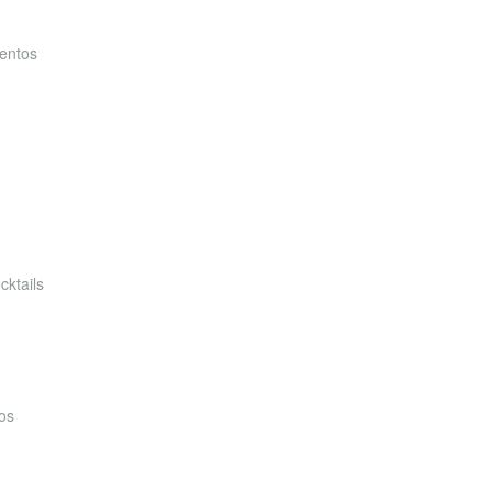
entos
cktails
os