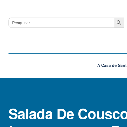
Search Button
Search
for:
A Casa de Sant
Salada De Cousc