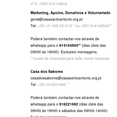
nº 2, 1350-214 Lisboa
Marketing, Apoios, Donativos e Voluntariado
geral@casasantoantonio.org.pt
Tel:
+351
21 395 52 41/2 * ou +351 914104504**
Poderá também contactar-nos através de
whatsapp para o
914104504**
(dias úteis das
09h00 às 18h00). Exclusivo mensagens.
**(custo de chamada para rede móvel nacional)
Casa dos Sabores
casadossabores@casasantoantonio.org.pt
Tel:
+351 916221692
9
*
Poderá também contactar-nos através de
whatsapp para o
916221692
(dias úteis das
09h00 às 19h00 e sábados das 09h00-14h00).