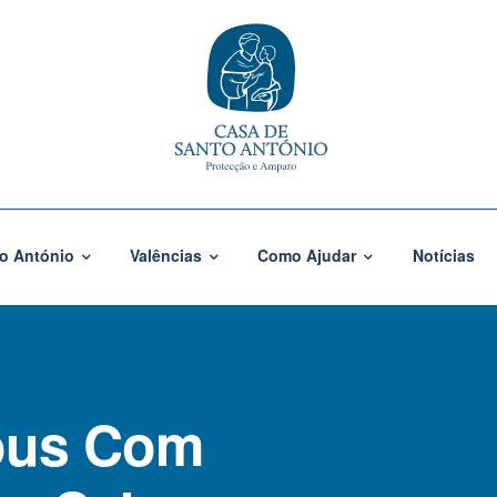
o António
Valências
Como Ajudar
Notícias
ous Com