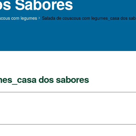
s Sabores
scous com legumes
Salada de couscous com legumes_casa dos sab
mes_casa dos sabores