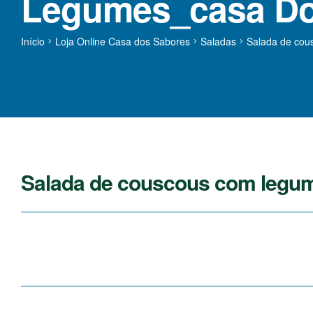
Legumes_casa Do
Início
Loja Online Casa dos Sabores
Saladas
Salada de cou
Salada de couscous com legu