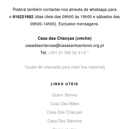
Poderá também contactar-nos através de whatsapp para
o
916221692
(dias úteis das 09h00 às 19h00 e sábados das
09h00-14h00). Exclusivo mensagens.
Casa das Crianças (creche)
casadascriancas@casasantoantonio.org.pt
Tel:
+351
21 395 52 41/2 *
*(custo de chamada para rede fixa nacional)
LINKS UTEIS
Quem Somos
Casa Das Mães
Casa Das Crianças
Casa Dos Sabores