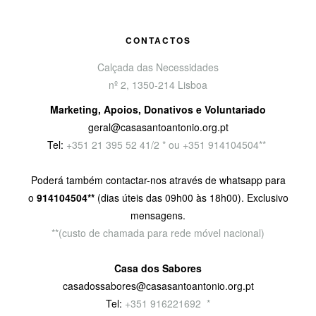
CONTACTOS
Calçada das Necessidades
nº 2, 1350-214 Lisboa
Marketing, Apoios, Donativos e Voluntariado
geral@casasantoantonio.org.pt
Tel:
+351
21 395 52 41/2 * ou +351 914104504**
Poderá também contactar-nos através de whatsapp para
o
914104504**
(dias úteis das 09h00 às 18h00). Exclusivo
mensagens.
**(custo de chamada para rede móvel nacional)
Casa dos Sabores
casadossabores@casasantoantonio.org.pt
Tel:
+351 916221692
9
*