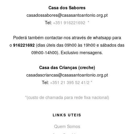
Casa dos Sabores
casadossabores@casasantoantonio.org.pt
Tel:
+351 916221692
9
*
Poderá também contactar-nos através de whatsapp para
o
916221692
(dias úteis das 09h00 às 19h00 e sábados das
09h00-14h00). Exclusivo mensagens.
Casa das Crianças (creche)
casadascriancas@casasantoantonio.org.pt
Tel:
+351
21 395 52 41/2 *
*(custo de chamada para rede fixa nacional)
LINKS UTEIS
Quem Somos