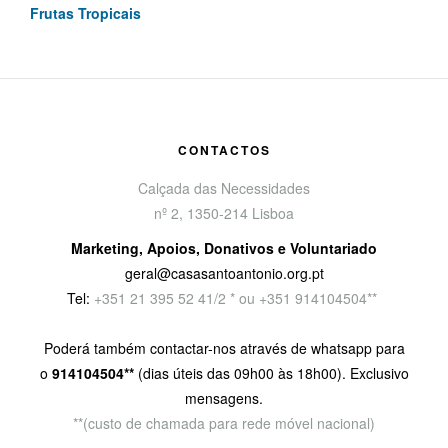
Frutas Tropicais
CONTACTOS
Calçada das Necessidades
nº 2, 1350-214 Lisboa
Marketing, Apoios, Donativos e Voluntariado
geral@casasantoantonio.org.pt
Tel:
+351
21 395 52 41/2 * ou +351 914104504**
Poderá também contactar-nos através de whatsapp para
o
914104504**
(dias úteis das 09h00 às 18h00). Exclusivo
mensagens.
**(custo de chamada para rede móvel nacional)