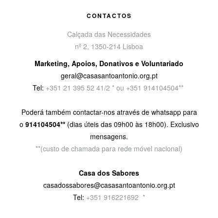
CONTACTOS
Calçada das Necessidades
nº 2, 1350-214 Lisboa
Marketing, Apoios, Donativos e Voluntariado
geral@casasantoantonio.org.pt
Tel:
+351
21 395 52 41/2 * ou +351 914104504**
Poderá também contactar-nos através de whatsapp para
o
914104504**
(dias úteis das 09h00 às 18h00). Exclusivo
mensagens.
**(custo de chamada para rede móvel nacional)
Casa dos Sabores
casadossabores@casasantoantonio.org.pt
Tel:
+351 916221692
9
*