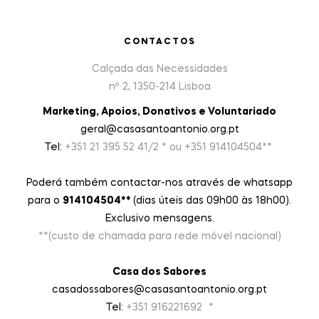
CONTACTOS
Calçada das Necessidades
nº 2, 1350-214 Lisboa
Marketing, Apoios, Donativos e Voluntariado
geral@casasantoantonio.org.pt
Tel:
+351
21 395 52 41/2 * ou +351 914104504**
Poderá também contactar-nos através de whatsapp
para o
914104504**
(dias úteis das 09h00 às 18h00).
Exclusivo mensagens.
**(custo de chamada para rede móvel nacional)
Casa dos Sabores
casadossabores@casasantoantonio.org.pt
Tel:
+351 916221692
9
*