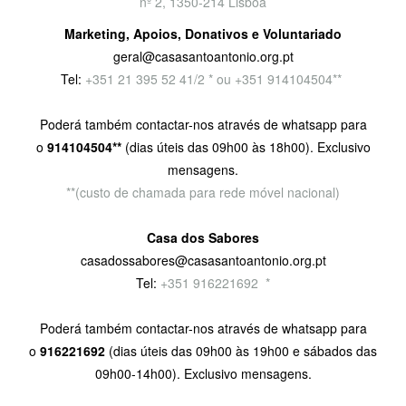
nº 2, 1350-214 Lisboa
Marketing, Apoios, Donativos e Voluntariado
geral@casasantoantonio.org.pt
Tel:
+351
21 395 52 41/2 * ou +351 914104504**
Poderá também contactar-nos através de whatsapp para
o
914104504**
(dias úteis das 09h00 às 18h00). Exclusivo
mensagens.
**(custo de chamada para rede móvel nacional)
Casa dos Sabores
casadossabores@casasantoantonio.org.pt
Tel:
+351 916221692
9
*
Poderá também contactar-nos através de whatsapp para
o
916221692
(dias úteis das 09h00 às 19h00 e sábados das
09h00-14h00). Exclusivo mensagens.