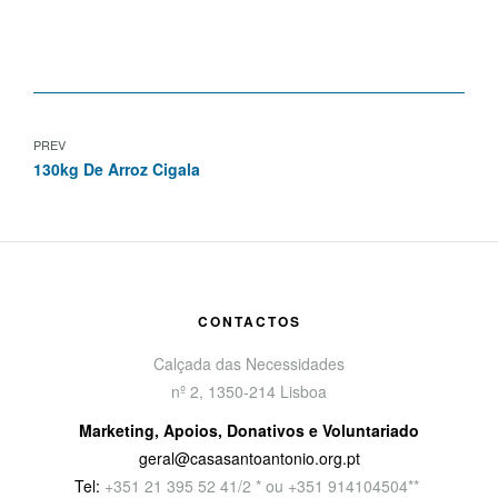
PREV
130kg De Arroz Cigala
CONTACTOS
Calçada das Necessidades
nº 2, 1350-214 Lisboa
Marketing, Apoios, Donativos e Voluntariado
geral@casasantoantonio.org.pt
Tel:
+351
21 395 52 41/2 * ou +351 914104504**