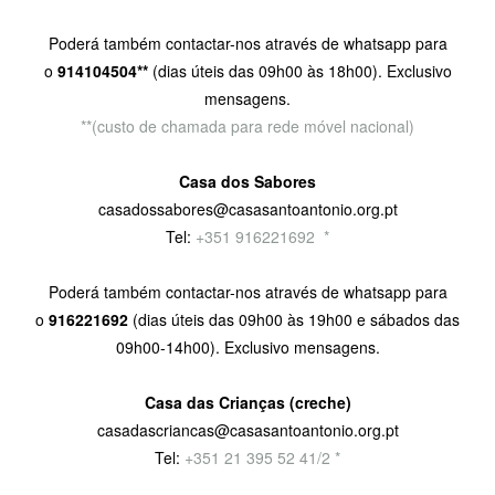
Poderá também contactar-nos através de whatsapp para
o
914104504**
(dias úteis das 09h00 às 18h00). Exclusivo
mensagens.
**(custo de chamada para rede móvel nacional)
Casa dos Sabores
casadossabores@casasantoantonio.org.pt
Tel:
+351 916221692
9
*
Poderá também contactar-nos através de whatsapp para
o
916221692
(dias úteis das 09h00 às 19h00 e sábados das
09h00-14h00). Exclusivo mensagens.
Casa das Crianças (creche)
casadascriancas@casasantoantonio.org.pt
Tel:
+351
21 395 52 41/2 *